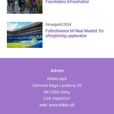
Framtidens Infrastruktur
04 augusti 2024
Fotbollsresor till Real Madrid: En
oförglömlig upplevelse
Adress
web:
www.klikko.dk