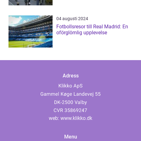
04 augusti 2024
Fotbollsresor till Real Madrid: En
oförglömlig upplevelse
Adress
web:
www.klikko.dk
Menu