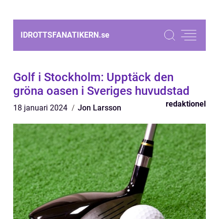
IDROTTSFANATIKERN.
se
Golf i Stockholm: Upptäck den
gröna oasen i Sveriges huvudstad
redaktionel
18 januari 2024
Jon Larsson