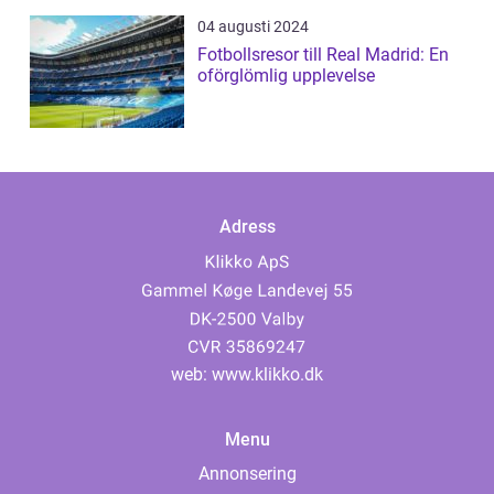
04 augusti 2024
Fotbollsresor till Real Madrid: En
oförglömlig upplevelse
Adress
web:
www.klikko.dk
Menu
Annonsering