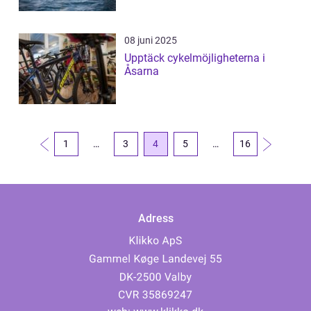
08 juni 2025
Upptäck cykelmöjligheterna i
Åsarna
1
…
3
4
5
…
16
Adress