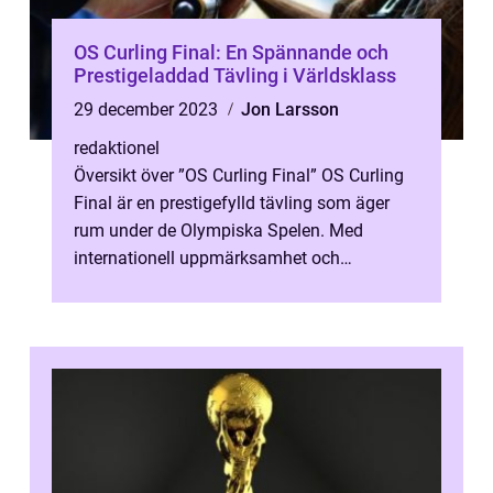
OS Curling Final: En Spännande och
Prestigeladdad Tävling i Världsklass
29 december 2023
Jon Larsson
redaktionel
Översikt över ”OS Curling Final” OS Curling
Final är en prestigefylld tävling som äger
rum under de Olympiska Spelen. Med
internationell uppmärksamhet och
miljontals tittare runt om i värl...