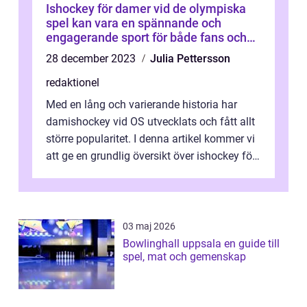
Ishockey för damer vid de olympiska
spel kan vara en spännande och
engagerande sport för både fans och
deltagare
28 december 2023
Julia Pettersson
redaktionel
Med en lång och varierande historia har
damishockey vid OS utvecklats och fått allt
större popularitet. I denna artikel kommer vi
att ge en grundlig översikt över ishockey för
damer vid OS, presentera...
03 maj 2026
Bowlinghall uppsala en guide till
spel, mat och gemenskap