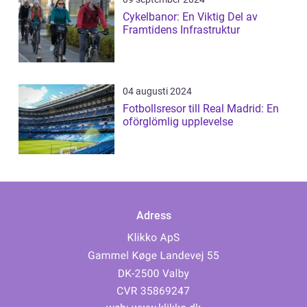
Cykelbanor: En Viktig Del av
Framtidens Infrastruktur
04 augusti 2024
Fotbollsresor till Real Madrid: En
oförglömlig upplevelse
Adress