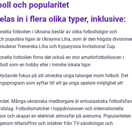
oll och popularitet
las in i flera olika typer, inklusive:
onella fotbollen i Ukraina består av olika fotbollsligor och
h populära ligan är Ukrayina Liha, som är den högsta divisionen
kluderar Trenerska Liha och Kyparyssia Invitational Cup.
onella fotbollen finns det också en stor amatörfotbollsscen i
ll som en hobby eller i mindre lokala ligor.
etydande fokus på att utveckla unga talanger inom fotboll. Det
ngsprogram som syftar till att ge unga spelare möjlighet att
landet. Många ukrainska medborgare är entusiastiska fotbollsfa
ndslag. Fotbollsmatcher i toppdivisionen och internationella
ssor och skapar en elektrisk atmosfär på arenorna. Populariteten
genom tittarsiffror och intäkter från TV-sändningar och