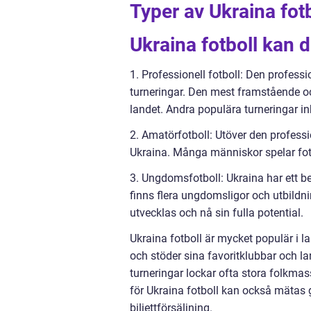
Typer av Ukraina fotb
Ukraina fotboll kan de
1. Professionell fotboll: Den professi
turneringar. Den mest framstående oc
landet. Andra populära turneringar in
2. Amatörfotboll: Utöver den professi
Ukraina. Många människor spelar fotbo
3. Ungdomsfotboll: Ukraina har ett b
finns flera ungdomsligor och utbildni
utvecklas och nå sin fulla potential.
Ukraina fotboll är mycket populär i 
och stöder sina favoritklubbar och la
turneringar lockar ofta stora folkma
för Ukraina fotboll kan också mätas 
biljettförsäljning.