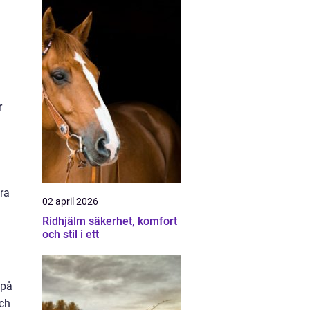
r
ra
02 april 2026
Ridhjälm säkerhet, komfort
och stil i ett
 på
och