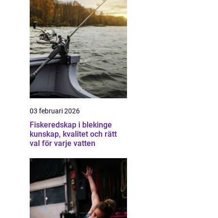
03 februari 2026
Fiskeredskap i blekinge
kunskap, kvalitet och rätt
val för varje vatten