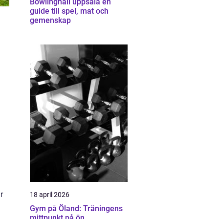
Bowlinghall uppsala en
guide till spel, mat och
gemenskap
r
18 april 2026
Gym på Öland: Träningens
mittpunkt på ön