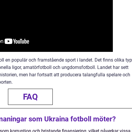
l en populär och framstående sport i landet. Det finns olika typ
ionella ligor, amatörfotboll och ungdomsfotboll. Landet har sett
orien, men har fortsatt att producera talangfulla spelare och
porten.
FAQ
maningar som Ukraina fotboll möter?
om korruption och bristande finansiering, vilket påverkar vissa