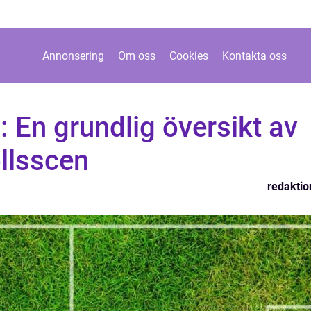
Annonsering
Om oss
Cookies
Kontakta oss
: En grundlig översikt av
llsscen
redaktio