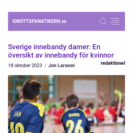
IDROTTSFANATIKERN.
se
Sverige innebandy damer: En
översikt av innebandy för kvinnor
redaktionel
18 oktober 2023
Jon Larsson