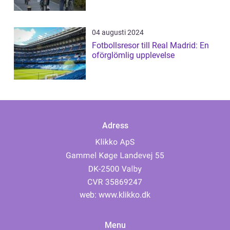
04 augusti 2024
Fotbollsresor till Real Madrid: En
oförglömlig upplevelse
Adress
web:
www.klikko.dk
Menu