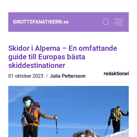
IDROTTSFANATIKERN.
se
Skidor i Alperna – En omfattande
guide till Europas bästa
skiddestinationer
redaktionel
01 oktober 2023
Julia Pettersson