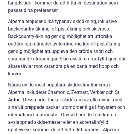
längdskidor, kommer du att hitta en destination som
passar dina preferenser.
Alperna erbjuder olika typer av skidåkning, inklusive
backcountry-åkning, offpist-åkning och skicross.
Backcountry-åkning ger dig möjlighet att utforska
outtömliga mängder av terräng medan offpist-åkning
ger dig möjlighet att uppleva den orörda snön och
spännande utmaningar. Skicross är en fartfylld gren där
åkare tävlar mot varandra på en bana med hopp och
kurvor.
Några av de mest populära skiddestinationerna i
Alperna inkluderar Chamonix, Zermatt, Verbier och St.
Anton. Dessa orter lockar skidåkare av alla nivåer med
sina välpreppade backar, utomordentliga liftsystem och
internationella atmosfär. Oavsett om du föredrar en
avslappnad skidsemester eller en adrenalinfylld
upplevelse, kommer du att hitta ditt paradis i Alperna.