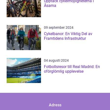
Upptäck cykelmöjligheterna i
Åsarna
09 september 2024
Cykelbanor: En Viktig Del av
Framtidens Infrastruktur
04 augusti 2024
Fotbollsresor till Real Madrid: En
oförglömlig upplevelse
Adress