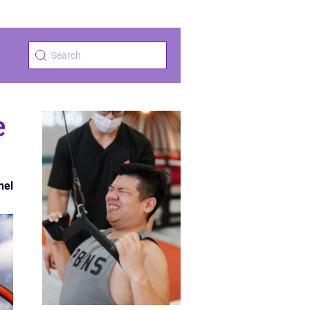
e
nel