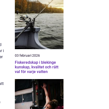
d
r i
03 februari 2026
er
Fiskeredskap i blekinge
kunskap, kvalitet och rätt
val för varje vatten
att
n