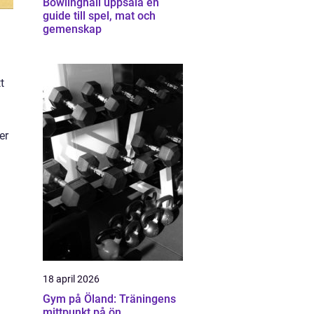
Bowlinghall uppsala en
guide till spel, mat och
gemenskap
t
er
18 april 2026
Gym på Öland: Träningens
mittpunkt på ön