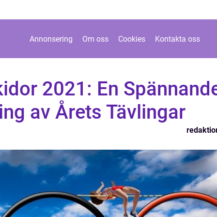
Annonsering
Om oss
Cookies
Kontakta oss
kidor 2021: En Spännand
ng av Årets Tävlingar
redaktio