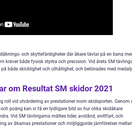
dåknings- och skyttefärdigheter där åkare tävlar på en bana me
m kräver både fysisk styrka och precision. Vid årets SM tävlinga
 på både skicklighet och uthållighet, och belönades med medalj
gar om Resultat SM skidor 2021
ig roll vid utvärdering av prestationer inom skidsporten. Genom 
 och poäng kan vi få en tydligare bild av hur olika skidåkare
ra. Vid SM tävlingarna mättes tider, avstånd, snittfart, och
ing av åkarnas prestationer och möjliggjorde jämförelser mella