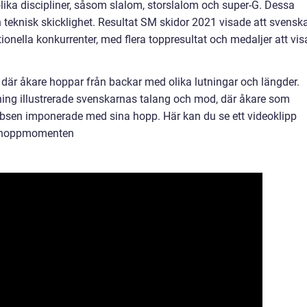
 olika discipliner, såsom slalom, storslalom och super-G. Dessa
 teknisk skicklighet. Resultat SM skidor 2021 visade att svensk
ationella konkurrenter, med flera toppresultat och medaljer att vis
är åkare hoppar från backar med olika lutningar och längder.
ing illustrerade svenskarnas talang och mod, där åkare som
bsen imponerade med sina hopp. Här kan du se ett videoklipp
a hoppmomenten