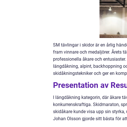
SM tävlingar i skidor är en årlig hände
fram vinnare och medaljörer. Årets tä
professionella åkare och entusiaster.
längdåkning, alpint, backhoppning och
skidåkningstekniker och ger en kompl
Presentation av Res
I längdåkning kategorin, där åkare tä
konkurrenskraftiga. Skidmaraton, spri
skidåkare kunde visa upp sin styrka, 
Johan Olsson gjorde sitt bästa för