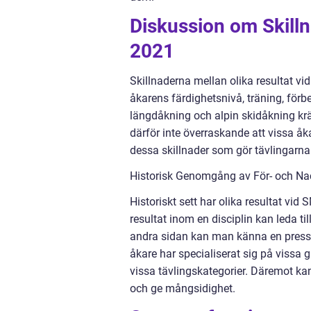
Diskussion om Skilln
2021
Skillnaderna mellan olika resultat vid
åkarens färdighetsnivå, träning, för
längdåkning och alpin skidåkning kräv
därför inte överraskande att vissa å
dessa skillnader som gör tävlingarn
Historisk Genomgång av För- och Nac
Historiskt sett har olika resultat vid 
resultat inom en disciplin kan leda til
andra sidan kan man känna en press at
åkare har specialiserat sig på vissa 
vissa tävlingskategorier. Däremot kan
och ge mångsidighet.