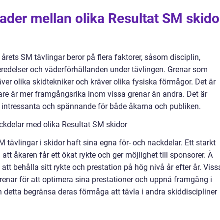
ader mellan olika Resultat SM skido
 årets SM tävlingar beror på flera faktorer, såsom disciplin,
beredelser och väderförhållanden under tävlingen. Grenar som
er olika skidtekniker och kräver olika fysiska förmågor. Det är
kare är mer framgångsrika inom vissa grenar än andra. Det är
a intressanta och spännande för både åkarna och publiken.
kdelar med olika Resultat SM skidor
SM tävlingar i skidor haft sina egna för- och nackdelar. Ett starkt
l att åkaren får ett ökat rykte och ger möjlighet till sponsorer. Å
t behålla sitt rykte och prestation på hög nivå år efter år. Viss
grenar för att optimera sina prestationer och uppnå framgång i
 detta begränsa deras förmåga att tävla i andra skiddiscipliner