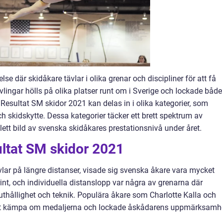
lse där skidåkare tävlar i olika grenar och discipliner för att få
vlingar hölls på olika platser runt om i Sverige och lockade både
 Resultat SM skidor 2021 kan delas in i olika kategorier, som
 skidskytte. Dessa kategorier täcker ett brett spektrum av
ett bild av svenska skidåkares prestationsnivå under året.
ultat SM skidor 2021
vlar på längre distanser, visade sig svenska åkare vara mycket
nt, och individuella distanslopp var några av grenarna där
uthållighet och teknik. Populära åkare som Charlotte Kalla och
 att kämpa om medaljerna och lockade åskådarens uppmärksamh