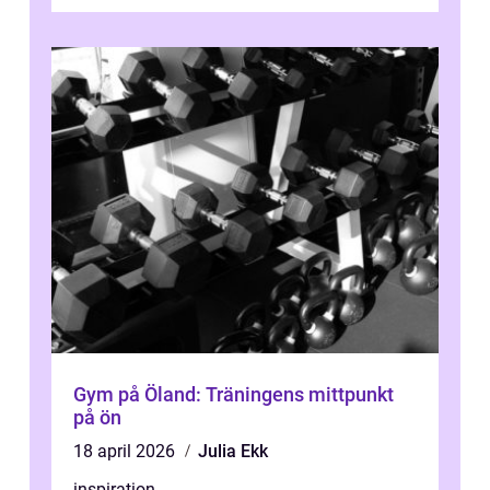
Gym på Öland: Träningens mittpunkt
på ön
18 april 2026
Julia Ekk
inspiration