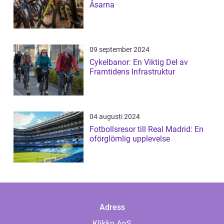
Åsarna
09 september 2024
Cykelbanor: En Viktig Del av
Framtidens Infrastruktur
04 augusti 2024
Fotbollsresor till Real Madrid: En
oförglömlig upplevelse
Adress