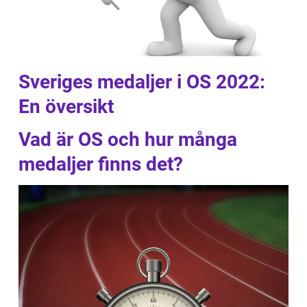
Sveriges medaljer i OS 2022:
En översikt
Vad är OS och hur många
medaljer finns det?