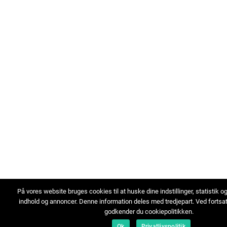
På vores website bruges cookies til at huske dine indstillinger, statistik o
indhold og annoncer. Denne information deles med tredjepart. Ved fortsa
godkender du cookiepolitikken.
Ok
Privatlivspolitik