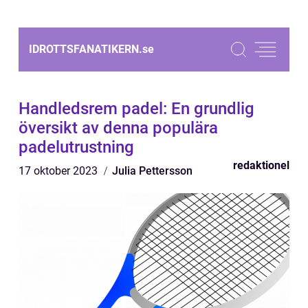
IDROTTSFANATIKERN.
se
Handledsrem padel: En grundlig
översikt av denna populära
padelutrustning
redaktionel
17 oktober 2023
Julia Pettersson