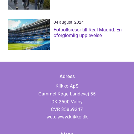
04 augusti 2024
Fotbollsresor till Real Madrid: En
oförglömlig upplevelse
Adress
web:
www.klikko.dk