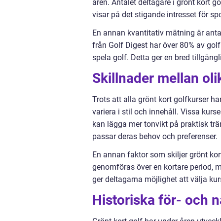
åren. Antalet deltagare i grönt kort 
visar på det stigande intresset för sp
En annan kvantitativ mätning är anta
från Golf Digest har över 80% av gol
spela golf. Detta ger en bred tillgän
Skillnader mellan oli
Trots att alla grönt kort golfkurser h
variera i stil och innehåll. Vissa ku
kan lägga mer tonvikt på praktisk trän
passar deras behov och preferenser.
En annan faktor som skiljer grönt kor
genomföras över en kortare period, m
ger deltagarna möjlighet att välja ku
Historiska för- och 