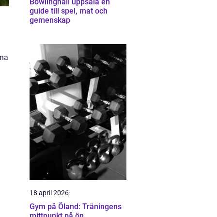
Bowlinghall uppsala en
guide till spel, mat och
gemenskap
rna
18 april 2026
Gym på Öland: Träningens
mittpunkt på ön