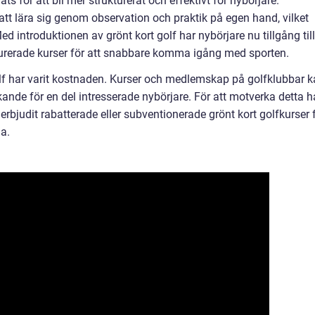
ts för att bli mer strukturerat och effektivt för nybörjare.
 att lära sig genom observation och praktik på egen hand, vilket
d introduktionen av grönt kort golf har nybörjare nu tillgång till
turerade kurser för att snabbare komma igång med sporten.
lf har varit kostnaden. Kurser och medlemskap på golfklubbar 
kande för en del intresserade nybörjare. För att motverka detta h
erbjudit rabatterade eller subventionerade grönt kort golfkurser 
la.