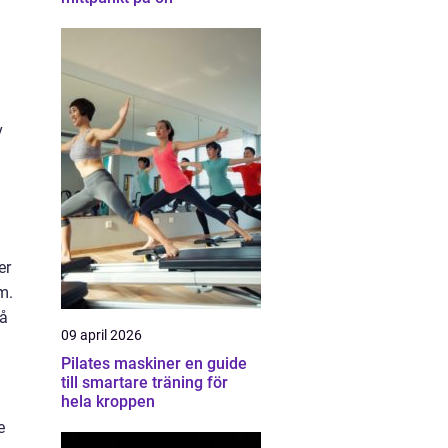
v
er
m.
få
09 april 2026
Pilates maskiner en guide
till smartare träning för
hela kroppen
e