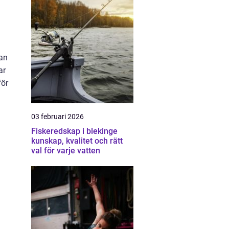
kan
ar
för
03 februari 2026
Fiskeredskap i blekinge
kunskap, kvalitet och rätt
val för varje vatten