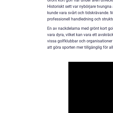
Grönt kort golf har under åren utveckla
Historiskt sett var nybörjare tvungna
kunde vara svårt och tidskrävande. Me
professionell handledning och struk
En av nackdelarna med grönt kort go
vara dyra, vilket kan vara ett avskräc
vissa golfklubbar och organisationer 
att göra sporten mer tillgänglig för al