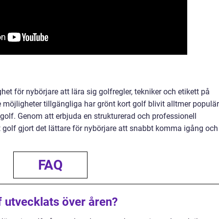
het för nybörjare att lära sig golfregler, tekniker och etikett på
öjligheter tillgängliga har grönt kort golf blivit alltmer populär
olf. Genom att erbjuda en strukturerad och professionell
rt golf gjort det lättare för nybörjare att snabbt komma igång och
FAQ
f utvecklats över åren?