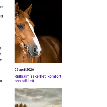
re.
ng
e
a
om
02 april 2026
Ridhjälm säkerhet, komfort
ta
och stil i ett