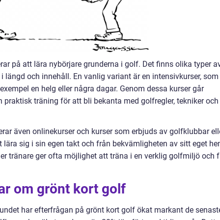
ar på att lära nybörjare grunderna i golf. Det finns olika typer a
i längd och innehåll. En vanlig variant är en intensivkurser, som
l exempel en helg eller några dagar. Genom dessa kurser går
praktisk träning för att bli bekanta med golfregler, tekniker och
erar även onlinekurser och kurser som erbjuds av golfklubbar ell
t lära sig i sin egen takt och från bekvämligheten av sitt eget he
r tränare ger ofta möjlighet att träna i en verklig golfmiljö och 
ar om grönt kort golf
bundet har efterfrågan på grönt kort golf ökat markant de senast