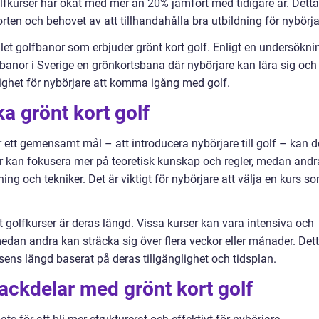
golfkurser har ökat med mer än 20% jämfört med tidigare år. Detta
orten och behovet av att tillhandahålla bra utbildning för nybörja
let golfbanor som erbjuder grönt kort golf. Enligt en undersökni
fbanor i Sverige en grönkortsbana där nybörjare kan lära sig och
glighet för nybörjare att komma igång med golf.
ka grönt kort golf
ar ett gemensamt mål – att introducera nybörjare till golf – kan d
rser kan fokusera mer på teoretisk kunskap och regler, medan andr
ing och tekniker. Det är viktigt för nybörjare att välja en kurs s
t golfkurser är deras längd. Vissa kurser kan vara intensiva och
edan andra kan sträcka sig över flera veckor eller månader. Det
rsens längd baserat på deras tillgänglighet och tidsplan.
nackdelar med grönt kort golf