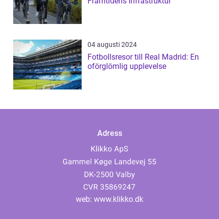
Framtidens Infrastruktur
04 augusti 2024
Fotbollsresor till Real Madrid: En
oförglömlig upplevelse
Adress
web:
www.klikko.dk