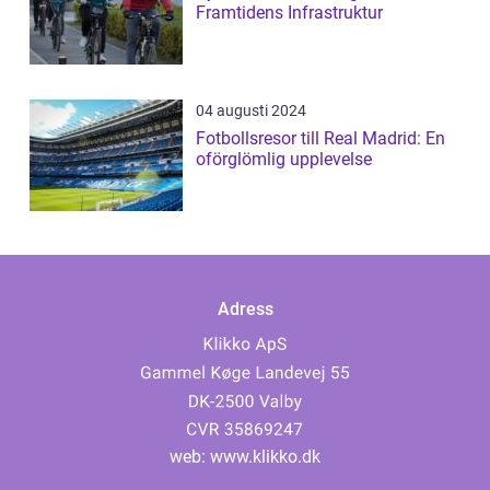
Framtidens Infrastruktur
04 augusti 2024
Fotbollsresor till Real Madrid: En
oförglömlig upplevelse
Adress
web:
www.klikko.dk