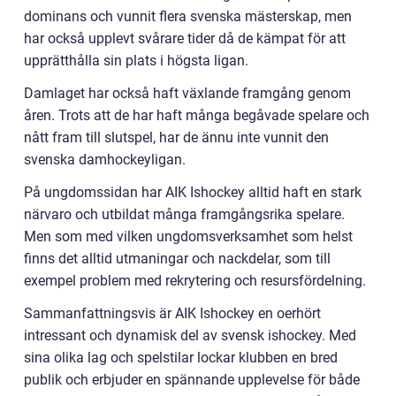
dominans och vunnit flera svenska mästerskap, men
har också upplevt svårare tider då de kämpat för att
upprätthålla sin plats i högsta ligan.
Damlaget har också haft växlande framgång genom
åren. Trots att de har haft många begåvade spelare och
nått fram till slutspel, har de ännu inte vunnit den
svenska damhockeyligan.
På ungdomssidan har AIK Ishockey alltid haft en stark
närvaro och utbildat många framgångsrika spelare.
Men som med vilken ungdomsverksamhet som helst
finns det alltid utmaningar och nackdelar, som till
exempel problem med rekrytering och resursfördelning.
Sammanfattningsvis är AIK Ishockey en oerhört
intressant och dynamisk del av svensk ishockey. Med
sina olika lag och spelstilar lockar klubben en bred
publik och erbjuder en spännande upplevelse för både