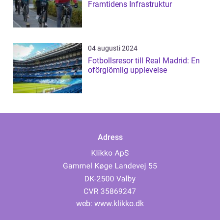
Framtidens Infrastruktur
04 augusti 2024
Fotbollsresor till Real Madrid: En
oförglömlig upplevelse
Adress
web:
www.klikko.dk