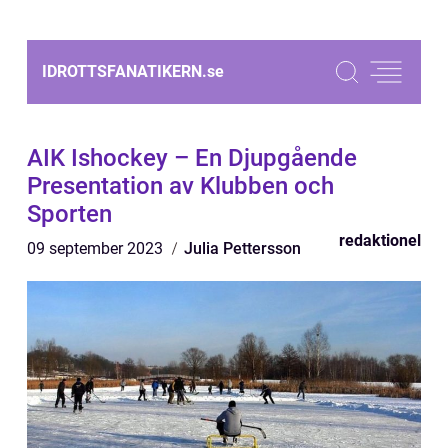
IDROTTSFANATIKERN.
se
AIK Ishockey – En Djupgående
Presentation av Klubben och
Sporten
redaktionel
09 september 2023
Julia Pettersson