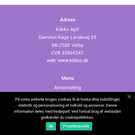
Adress
web:
www.klikko.dk
Menu
Annonsering
Om oss
På vores website bruges cookies til at huske dine indstillinger,
Cookies
statistik og personalisering af indhold og annoncer. Denne
information deles med tredjepart. Ved fortsat brug af websiden
Kontakta oss
godkender du cookiepolitikken.
Sitemap
Ok
Privatlivspolitik